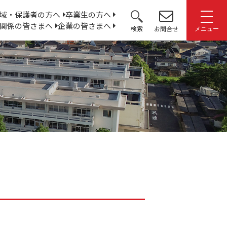
サ
域・保護者の方へ
卒業生の方へ
関係の皆さまへ
企業の皆さまへ
イ
お問合せ
検索
メニュー
ト
内
検
索: