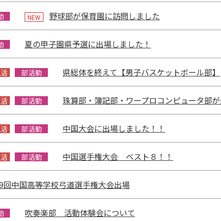
野球部が保育園に訪問しました
動
NEW
夏の甲子園県予選に出場しました！
動
県総体を終えて【男子バスケットボール部】
生活
部活動
珠算部・簿記部・ワープロコンピュータ部が
生活
部活動
中国大会に出場しました！！
生活
部活動
中国選手権大会 ベスト８！！
生活
部活動
69回中国高等学校弓道選手権大会出場
吹奏楽部 活動体験会について
動