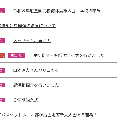
令和８年度全国高校総体島根大会 本校の結果
動
弓道部】県総体の結果について
メッセージ、届け！
動
生徒総会・県総体壮行式を行いました
生活
部活動
山本達人さんクリニック
動
部活動紹介を行いました
動
３学期始業式
動
子バスケットボール部が出雲地区新人大会で５連覇！