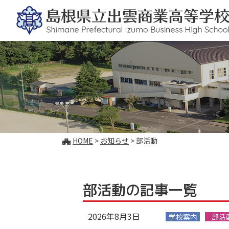
このページの本文へ
こ
HOME
>
お知らせ
>
部活動
の
ペ
ー
ジ
部活動の記事一覧
の
位
2026年8月3日
置:
学校案内
部活