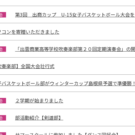
第3回 出商カップ U-15女子バスケットボール大会
動
ソコンを寄贈いただきました
「出雲商業高等学校吹奏楽部第２０回定期演奏会」の
動
吹奏楽部】全国大会壮行式
子バスケットボール部がウィンターカップ島根県予選で準優勝
２学期が始まりました
動
部活動紹介【剣道部】
動
サマースクールに参加しました【ダンス同好会】