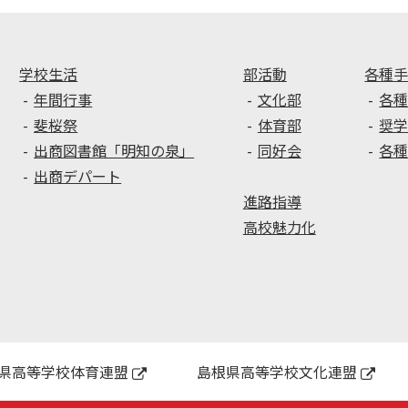
学校生活
部活動
各種
年間行事
文化部
各
斐桜祭
体育部
奨
出商図書館「明知の泉」
同好会
各
出商デパート
進路指導
高校魅力化
県高等学校体育連盟
島根県高等学校文化連盟