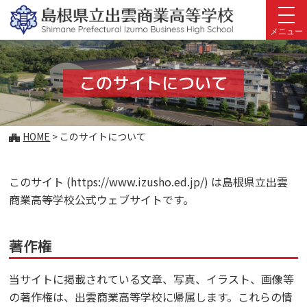
このページの本文へ
メニュー
このサイトについて
こ
HOME
>
このサイトについて
の
ペ
ー
このサイト (https://www.izusho.ed.jp/) は島根県立出雲
ジ
商業高等学校公式ウェブサイトです。
の
位
置:
著作権
当サイトに掲載されている文章、写真、イラスト、画像等
の著作権は、出雲商業高等学校に帰属します。これらの情