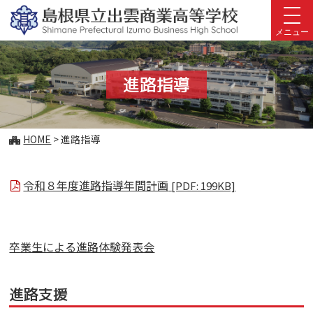
このページの本文へ
メニュー
進路指導
こ
HOME
>
進路指導
の
ペ
ー
令和８年度進路指導年間計画
[PDF: 199KB]
ジ
の
位
置:
卒業生による進路体験発表会
進路支援