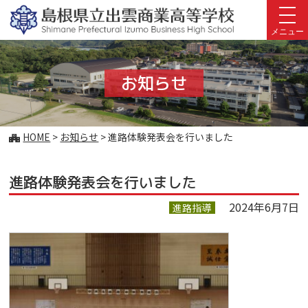
このページの本文へ
メニュー
お知らせ
こ
HOME
>
お知らせ
>
進路体験発表会を行いました
の
ペ
進路体験発表会を行いました
ー
ジ
2024年6月7日
進路指導
の
位
置: