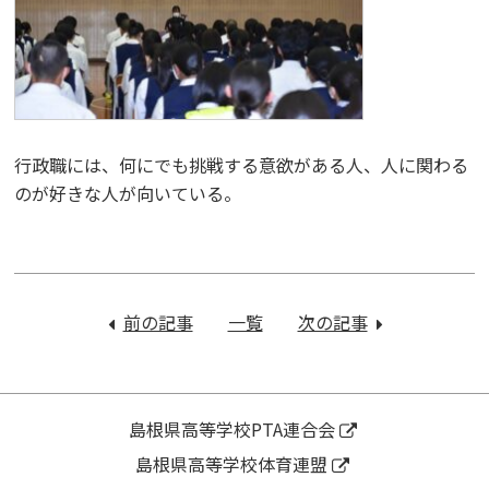
行政職には、何にでも挑戦する意欲がある人、人に関わる
のが好きな人が向いている。
投
稿
前の記事
：
一覧
次の記事
：
ナ
保
令
ビ
護
和
ゲ
者
６
ー
さ
年
島根県高等学校PTA連合会
シ
ん
度
島根県高等学校体育連盟
ョ
の
オ