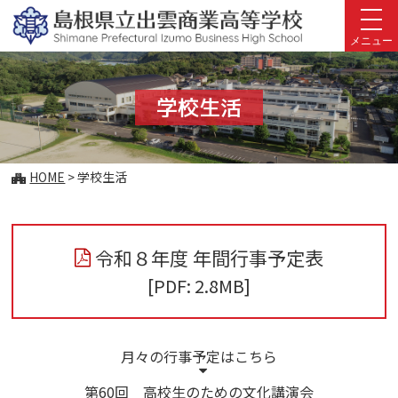
このページの本文へ
メニュー
学校生活
こ
HOME
>
学校生活
の
ペ
ー
ジ
令和８年度 年間行事予定表
の
[PDF: 2.8MB]
位
置:
月々の行事予定はこちら
第60回 高校生のための文化講演会