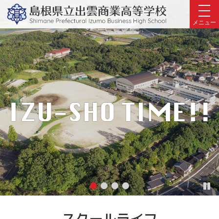
4
このページの本文へ
枚
メニュー
の
写
真
を
ス
ラ
イ
ド
シ
ョ
ー
で
表
示
し
て
スクールライフ
い