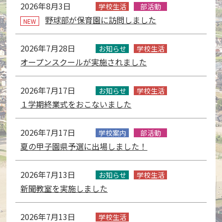
を
2026年8月3日
学校生活
部活動
切
野球部が保育園に訪問しました
NEW
り
替
2026年7月28日
え
お知らせ
学校生活
て
オープンスクールが実施されました
い
ま
2026年7月17日
お知らせ
学校生活
す。
１学期終業式をおこないました
2026年7月17日
学校案内
部活動
夏の甲子園県予選に出場しました！
2026年7月13日
お知らせ
学校生活
新聞教室を実施しました
2026年7月13日
学校生活