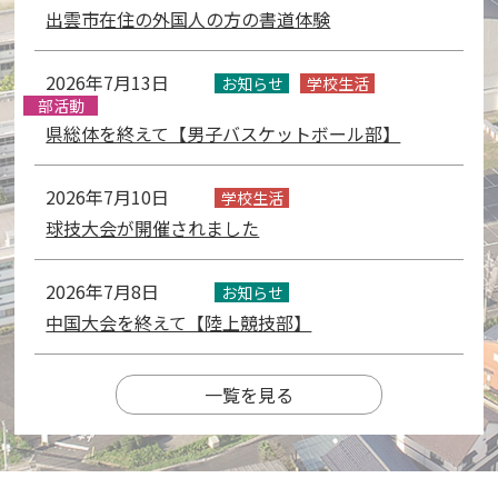
出雲市在住の外国人の方の書道体験
2026年7月13日
お知らせ
学校生活
部活動
県総体を終えて【男子バスケットボール部】
2026年7月10日
学校生活
球技大会が開催されました
2026年7月8日
お知らせ
中国大会を終えて【陸上競技部】
一覧を見る