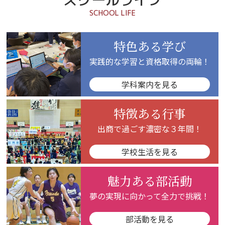
ま
SCHOOL LIFE
す。
特色ある学び
実践的な学習と資格取得の両輪！
学科案内を見る
特徴ある行事
出商で過ごす濃密な３年間！
学校生活を見る
魅力ある部活動
夢の実現に向かって全力で挑戦！
部活動を見る