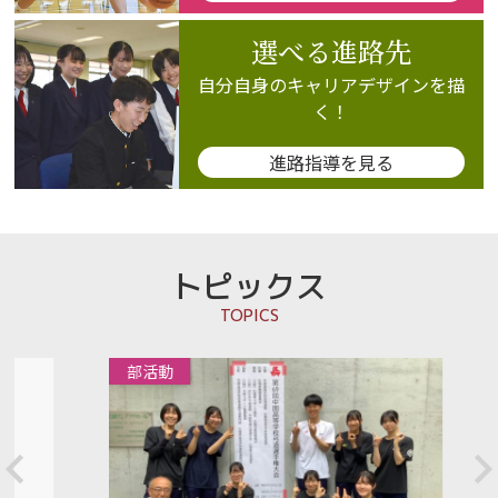
選べる進路先
自分自身のキャリアデザインを描
く！
進路指導を見る
トピックス
TOPICS
5
部活動
件
の
ト
ピ