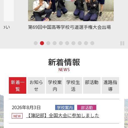
ッ
ク
ス
を
い
第69回中国高等学校弓道選手権大会出場
吹
ス
ラ
イ
ド
シ
新着情報
ョ
ー
NEWS
で
タ
表
新着一
お知ら
学校案
学校生
部活動
進路指
表
ブ
示
覧
せ
内
活
導
示
形
中
し
式
新
の
て
2026年8月3日
学校案内
部活動
で
着
タ
い
表
【簿記部】全国大会に参加しました
一
ブ：
NEW
ま
示
覧
す。