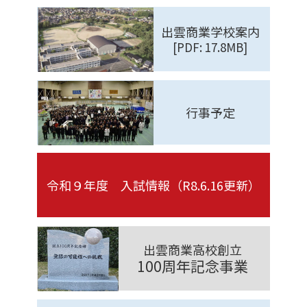
各
出雲商業学校案内
種
[PDF: 17.8MB]
リ
ン
ク
行事予定
令和９年度 入試情報（R8.6.16更新）
出雲商業高校創立
100周年記念事業