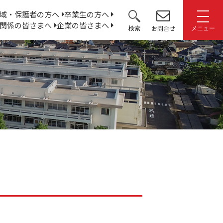
サ
域・保護者の方へ
卒業生の方へ
関係の皆さまへ
企業の皆さまへ
イ
お問合せ
検索
メニュー
ト
内
検
索: