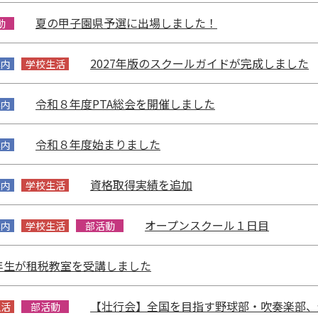
夏の甲子園県予選に出場しました！
動
2027年版のスクールガイドが完成しました
案内
学校生活
令和８年度PTA総会を開催しました
案内
令和８年度始まりました
案内
資格取得実績を追加
案内
学校生活
オープンスクール１日目
案内
学校生活
部活動
年生が租税教室を受講しました
【壮行会】全国を目指す野球部・吹奏楽部、
生活
部活動