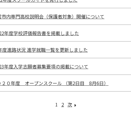
雲市内専門高校説明会（保護者対象）開催について
和2年度学校評価報告書を掲載しました
2年度進路状況 進学就職一覧を更新しました
和3年度入学志願者募集要項の掲載について
０２０年度 オープンスクール （第2日目 8月6日）
1
2
次