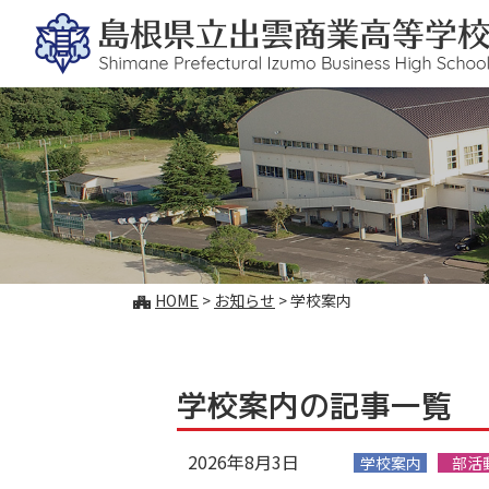
このページの本文へ
こ
HOME
>
お知らせ
>
学校案内
の
ペ
ー
ジ
学校案内の記事一覧
の
位
2026年8月3日
置:
学校案内
部活