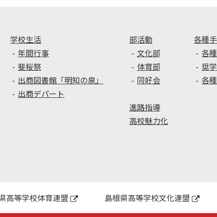
学校生活
部活動
各種
年間行事
文化部
各
斐桜祭
体育部
奨
出商図書館「明知の泉」
同好会
各
出商デパート
進路指導
高校魅力化
県高等学校体育連盟
島根県高等学校文化連盟