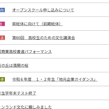
オープンスクール申し込みについて
案内
県総体に向けて（前期総体）
動
第60回 高校生のための文化講演会
生活
雲商業高校書道パフォーマンス
桜の丘は満開の桜
令和６年度 １・２年生「地元企業ガイダンス」
指導
年生学年末テスト終了
ィンランド文化に親しみました