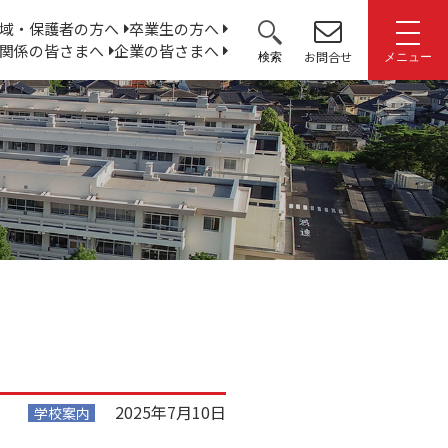
サ
域・保護者の方へ
卒業生の方へ
関係の皆さまへ
企業の皆さまへ
イ
お問合せ
検索
メニュー
ト
内
検
索:
2025年7月10日
学校案内