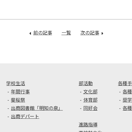
前の記事
：
一覧
次の記事
：
【壮
オ
行
ー
会】
プ
全
ン
国
ス
を
ク
目
ー
学校生活
部活動
各種
指
ル
年間行事
文化部
各
す
１
斐桜祭
体育部
奨
野
日
出商図書館「明知の泉」
同好会
各
球
目
出商デパート
部・
進路指導
吹
奏