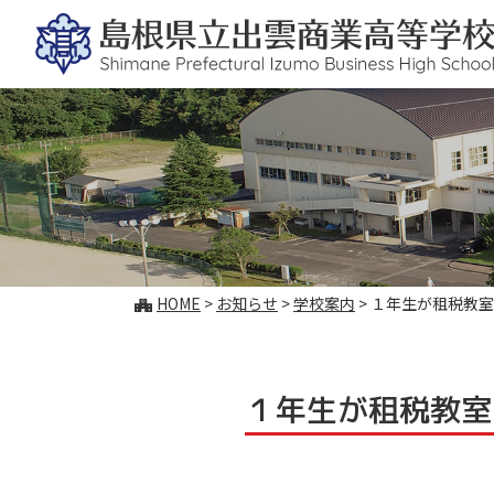
このページの本文へ
こ
HOME
>
お知らせ
>
学校案内
>
１年生が租税教室
の
ペ
ー
ジ
１年生が租税教室
の
位
置: