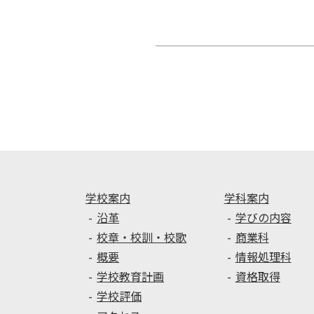
投
稿
ナ
ビ
ゲ
ー
シ
ョ
ン
学校案内
学科案内
沿革
学びの内容
校章・校訓・校歌
商業科
概要
情報処理科
学校教育計画
資格取得
学校評価