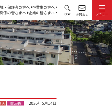
サ
域・保護者の方へ
卒業生の方へ
関係の皆さまへ
企業の皆さまへ
イ
お問合せ
検索
メニュー
ト
内
検
索:
2026年5月14日
生活
部活動