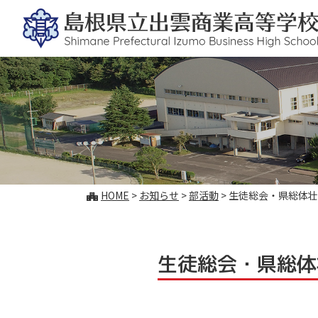
このページの本文へ
こ
HOME
>
お知らせ
>
部活動
>
生徒総会・県総体壮
の
ペ
ー
ジ
生徒総会・県総体
の
位
置: