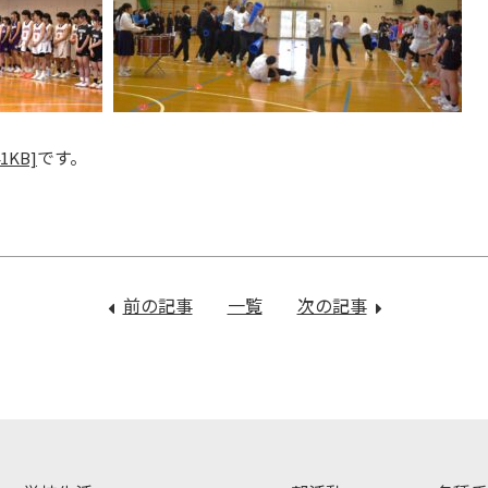
です。
41KB]
前の記事
：
一覧
次の記事
：
山
メ
本
ッ
達
セ
人
ー
さ
ジ、
ん
届