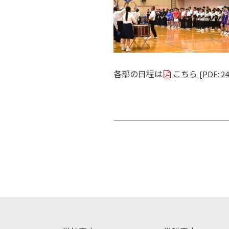
各部の日程は
こちら
[PDF: 2
投
稿
ナ
ビ
ゲ
ー
シ
ョ
ン