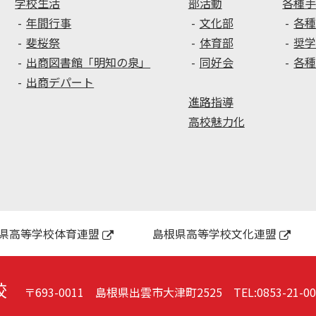
ク
け！
学校生活
部活動
各種
リ
年間行事
文化部
各
ニ
斐桜祭
体育部
奨
ッ
出商図書館「明知の泉」
同好会
各
ク
出商デパート
進路指導
高校魅力化
県高等学校体育連盟
島根県高等学校文化連盟
校
〒693-0011 島根県出雲市大津町2525
TEL:
0853-21-0