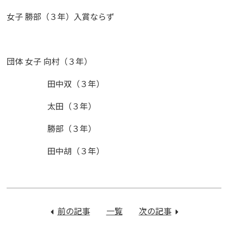
女子
勝部（３年）入賞ならず
団体
女子
向村（３年）
田中双（３年）
太田（３年）
勝部（３年）
田中胡（３年）
投
稿
前の記事
：
一覧
次の記事
：
ナ
吹
中