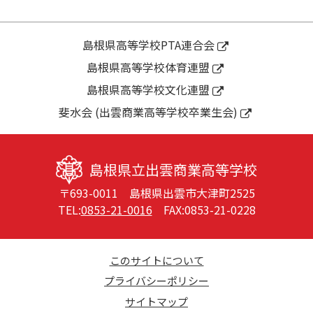
ビ
奏
国
ゲ
楽
選
ー
部
手
島根県高等学校PTA連合会
シ
活
権
島根県高等学校体育連盟
ョ
動
大
ン
島根県高等学校文化連盟
体
会
験
ベ
斐水会 (出雲商業高等学校卒業生会)
会
ス
に
ト
つ
８！！
島根県立出雲商業高等学校
い
〒693-0011 島根県出雲市大津町2525
て
TEL:
0853-21-0016
FAX:0853-21-0228
このサイトについて
プライバシーポリシー
サイトマップ