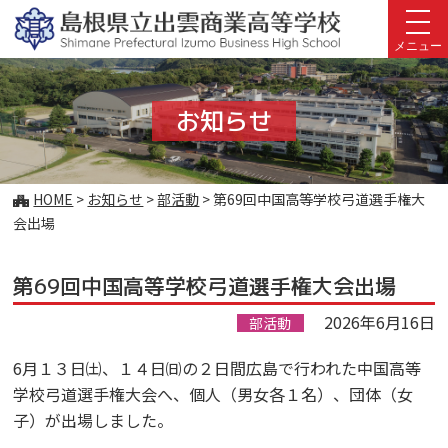
このページの本文へ
メニュー
お知らせ
こ
HOME
>
お知らせ
>
部活動
>
第69回中国高等学校弓道選手権大
の
会出場
ペ
ー
第69回中国高等学校弓道選手権大会出場
ジ
の
2026年6月16日
部活動
位
置:
6月１３日㈯、１４日㈰の２日間広島で行われた中国高等
学校弓道選手権大会へ、個人（男女各１名）、団体（女
子）が出場しました。