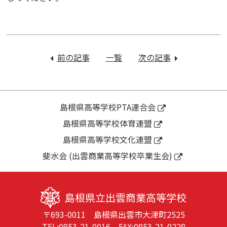
投
稿
前の記事
：
一覧
次の記事
：
ナ
令
第
ビ
和
69
ゲ
８
回
ー
年
中
島根県高等学校PTA連合会
シ
度
国
島根県高等学校体育連盟
ョ
全
高
ン
島根県高等学校文化連盟
国
等
高
学
斐水会 (出雲商業高等学校卒業生会)
校
校
総
弓
体
道
島根県立出雲商業高等学校
島
選
〒693-0011 島根県出雲市大津町2525
根
手
TEL:
0853-21-0016
FAX:0853-21-0228