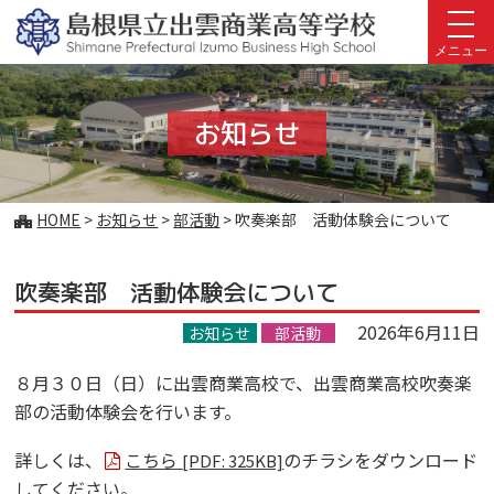
このページの本文へ
メニュー
お知らせ
こ
HOME
>
お知らせ
>
部活動
>
吹奏楽部 活動体験会について
の
ペ
吹奏楽部 活動体験会について
ー
ジ
2026年6月11日
お知らせ
部活動
の
位
８月３０日（日）に出雲商業高校で、出雲商業高校吹奏楽
置:
部の活動体験会を行います。
詳しくは、
こちら
のチラシをダウンロード
[PDF: 325KB]
してください。