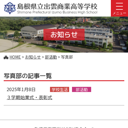
このページの本文へ
メニュー
お知らせ
こ
HOME
>
お知らせ
>
部活動
>
写真部
の
ペ
写真部の記事一覧
ー
ジ
の
2025年1月8日
学校生活
部活動
位
３学期始業式・表彰式
置: