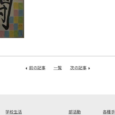
前の記事
：
一覧
次の記事
：
山
県
本
総
達
体
人
を
さ
終
ん
え
ク
て
学校生活
部活動
各種