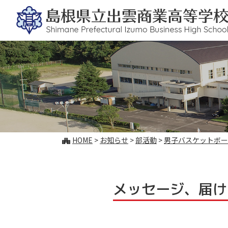
このページの本文へ
こ
HOME
>
お知らせ
>
部活動
>
男子バスケットボー
の
ペ
ー
ジ
メッセージ、届け
の
位
置: