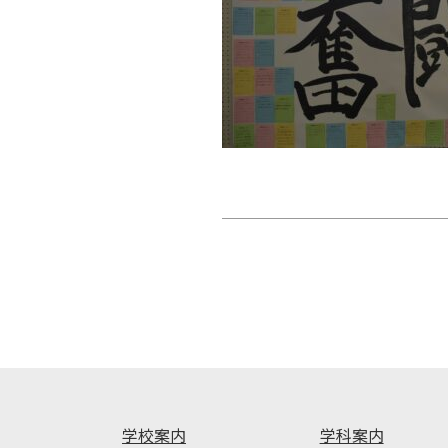
投
稿
ナ
ビ
ゲ
ー
シ
ョ
ン
学校案内
学科案内