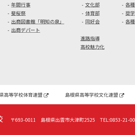
リ
【男
年間行事
文化部
各
ニ
子
斐桜祭
体育部
奨
ッ
バ
出商図書館「明知の泉」
同好会
各
ク
ス
出商デパート
ケ
進路指導
ッ
ト
高校魅力化
ボ
ー
ル
部】
県高等学校体育連盟
島根県高等学校文化連盟
校
〒693-0011 島根県出雲市大津町2525
TEL:
0853-21-0