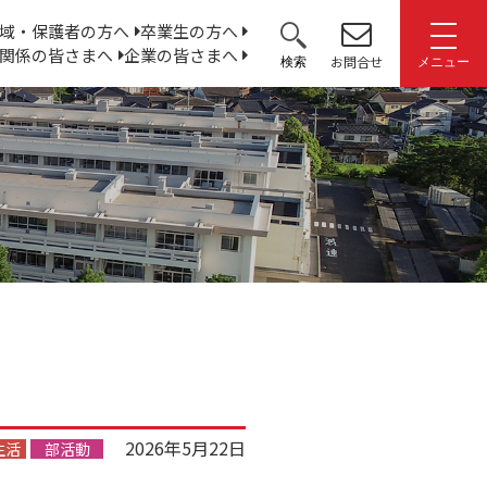
サ
域・保護者の方へ
卒業生の方へ
関係の皆さまへ
企業の皆さまへ
イ
お問合せ
検索
メニュー
ト
内
検
索:
2026年5月22日
生活
部活動