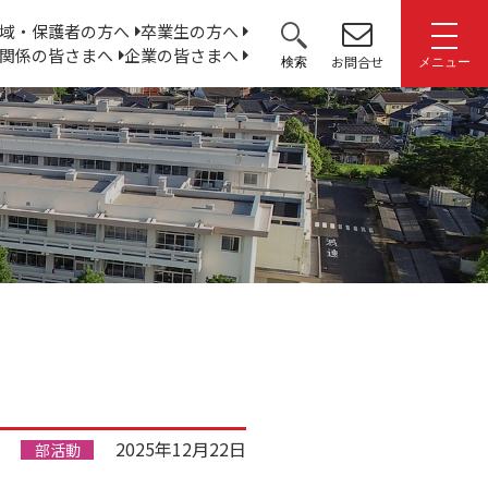
サ
域・保護者の方へ
卒業生の方へ
関係の皆さまへ
企業の皆さまへ
イ
お問合せ
検索
メニュー
ト
内
検
索:
2025年12月22日
部活動