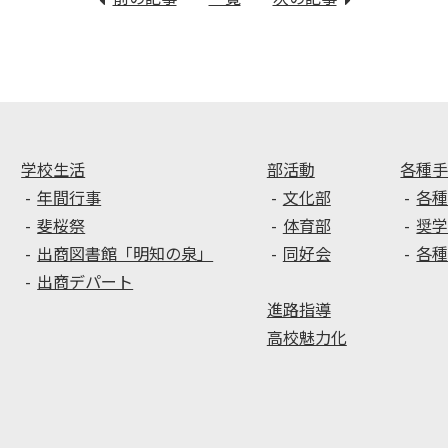
全
珠
国
算
大
部・
会、
簿
選
記
手
部・
権
ワ
学校生活
部活動
各種
大
ー
年間行事
文化部
各
会、
プ
斐桜祭
体育部
奨
吹
ロ
出商図書館「明知の泉」
同好会
各
奏
コ
出商デパート
楽
ン
進路指導
コ
ピ
ン
ュ
高校魅力化
ク
ー
ー
タ
ル
部
壮
が