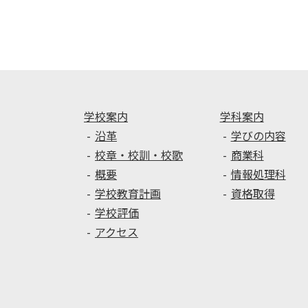
ナ
ビ
ゲ
ー
シ
ョ
ン
学校案内
学科案内
沿革
学びの内容
校章・校訓・校歌
商業科
概要
情報処理科
学校教育計画
資格取得
学校評価
アクセス