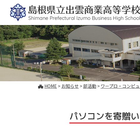
このページの本文へ
こ
HOME
>
お知らせ
>
部活動
>
ワープロ・コンピュ
の
ペ
ー
ジ
パソコンを寄贈い
の
位
置: