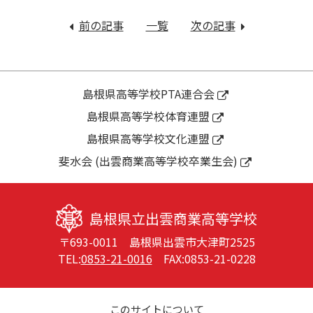
投
稿
前の記事
：
一覧
次の記事
：
ナ
会
中
ビ
場
学
ゲ
を
生
ー
彩
が
島根県高等学校PTA連合会
シ
り
職
島根県高等学校体育連盟
ョ
ま
場
ン
島根県高等学校文化連盟
し
体
た
験
斐水会 (出雲商業高等学校卒業生会)
【書
実
道】
施
中
島根県立出雲商業高等学校
〒693-0011 島根県出雲市大津町2525
TEL:
0853-21-0016
FAX:0853-21-0228
このサイトについて