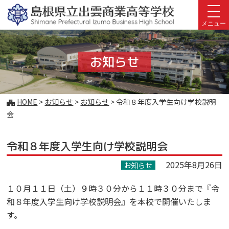
このページの本文へ
メニュー
お知らせ
こ
HOME
>
お知らせ
>
お知らせ
>
令和８年度入学生向け学校説明
の
会
ペ
ー
令和８年度入学生向け学校説明会
ジ
の
2025年8月26日
お知らせ
位
置:
１０月１１日（土）９時３０分から１１時３０分まで『令
和８年度入学生向け学校説明会』を本校で開催いたしま
す。