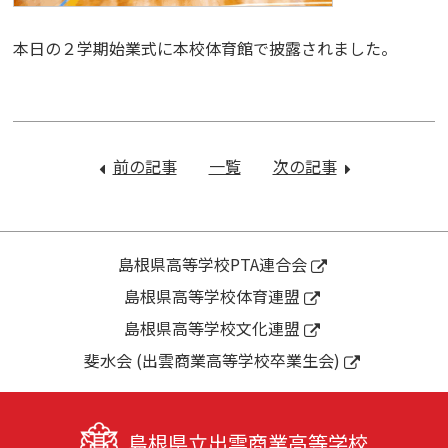
本日の２学期始業式に本校体育館で披露されました。
投
稿
前の記事
：
一覧
次の記事
：
ナ
オ
令
ビ
ー
和
ゲ
プ
８
ー
ン
年
島根県高等学校PTA連合会
シ
ス
度
島根県高等学校体育連盟
ョ
ク
入
ン
島根県高等学校文化連盟
ー
学
ル
生
斐水会 (出雲商業高等学校卒業生会)
１
向
日
け
目
学
島根県立出雲商業高等学校