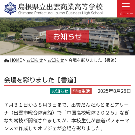
このページの本文へ
メニュー
お知らせ
こ
HOME
>
お知らせ
>
お知らせ
>
会場を彩りました【書道】
の
ペ
会場を彩りました【書道】
ー
ジ
2025年8月26日
お知らせ
学校生活
の
位
７月３１日から８月３日まで、出雲だんだんとまとアリー
置:
ナ（出雲市総合体育館）で「中国高校総体２０２５」なぎ
なた競技が開催されましたが、本校生徒が書道パフォーマ
ンスで作成したオブジェが会場を彩りました。