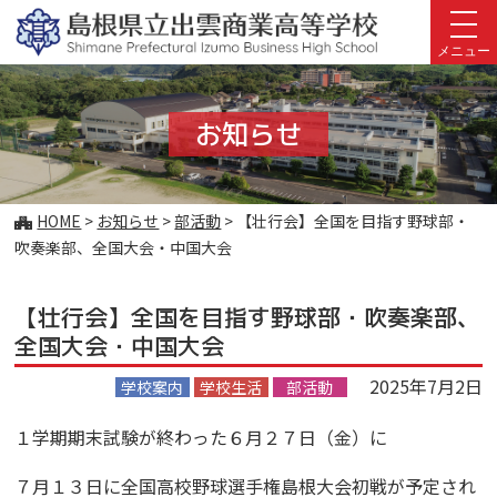
このページの本文へ
メニュー
お知らせ
こ
HOME
>
お知らせ
>
部活動
>
【壮行会】全国を目指す野球部・
の
吹奏楽部、全国大会・中国大会
ペ
ー
【壮行会】全国を目指す野球部・吹奏楽部、
ジ
の
全国大会・中国大会
位
2025年7月2日
置:
学校案内
学校生活
部活動
１学期期末試験が終わった６月２７日（金）に
７月１３日に全国高校野球選手権島根大会初戦が予定され