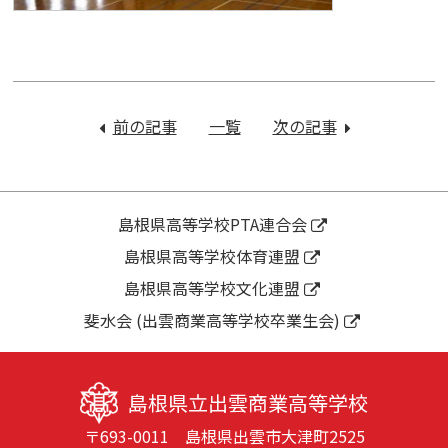
投
稿
前の記事
：
一覧
次の記事
：
ナ
令
オ
ビ
和
ー
ゲ
７
プ
ー
年
ン
島根県高等学校PTA連合会
シ
度
ス
島根県高等学校体育連盟
ョ
吹
ク
ン
島根県高等学校文化連盟
奏
ー
楽
ル
斐水会 (出雲商業高等学校卒業生会)
部
１
体
日
験
目
島根県立出雲商業高等学校
会
〒693-0011 島根県出雲市大津町2525