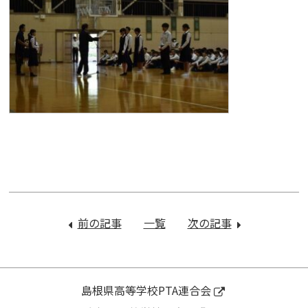
投
稿
前の記事
：
一覧
次の記事
：
ナ
県
オ
ビ
総
ー
ゲ
体
プ
ー
に
ン
島根県高等学校PTA連合会
シ
向
ス