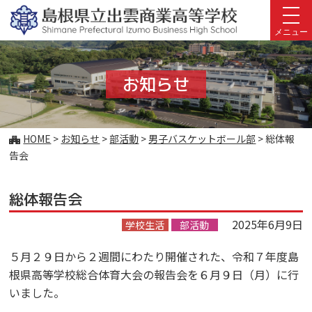
このページの本文へ
メニュー
お知らせ
こ
HOME
>
お知らせ
>
部活動
>
男子バスケットボール部
>
総体報
の
告会
ペ
ー
総体報告会
ジ
の
2025年6月9日
学校生活
部活動
位
置:
５月２９日から２週間にわたり開催された、令和７年度島
根県高等学校総合体育大会の報告会を６月９日（月）に行
いました。