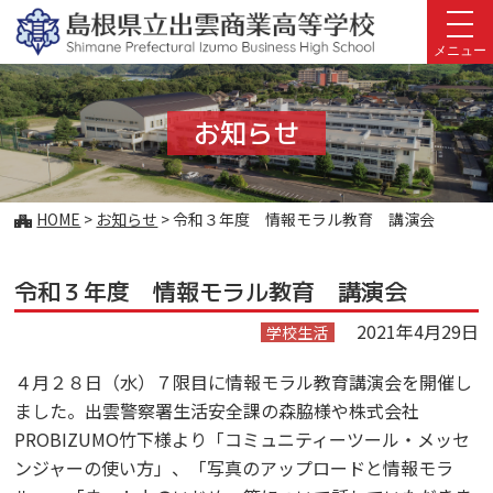
このページの本文へ
メニュー
お知らせ
こ
HOME
>
お知らせ
>
令和３年度 情報モラル教育 講演会
の
ペ
令和３年度 情報モラル教育 講演会
ー
ジ
2021年4月29日
学校生活
の
位
４月２８日（水）７限目に情報モラル教育講演会を開催し
置:
ました。出雲警察署生活安全課の森脇様や株式会社
PROBIZUMO竹下様より「コミュニティーツール・メッセ
ンジャーの使い方」、「写真のアップロードと情報モラ