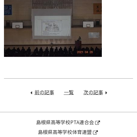
投
稿
前の記事
：
一覧
次の記事
：
ナ
令
令
ビ
和
和
ゲ
３
３
ー
年
年
島根県高等学校PTA連合会
シ
度
度
島根県高等学校体育連盟
ョ
第
Ｐ