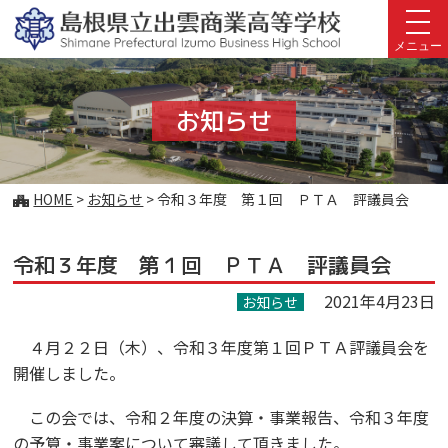
このページの本文へ
メニュー
お知らせ
こ
HOME
>
お知らせ
>
令和３年度 第１回 ＰＴＡ 評議員会
の
ペ
令和３年度 第１回 ＰＴＡ 評議員会
ー
ジ
2021年4月23日
お知らせ
の
位
４月２２日（木）、令和３年度第１回ＰＴＡ評議員会を
置:
開催しました。
この会では、令和２年度の決算・事業報告、令和３年度
の予算・事業案について審議して頂きました。