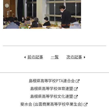
投
稿
前の記事
：
一覧
次の記事
：
ナ
令
令
ビ
和
和
ゲ
３
３
ー
年
年
島根県高等学校PTA連合会
シ
度
度
島根県高等学校体育連盟
ョ
第
情
ン
島根県高等学校文化連盟
１
報
学
モ
斐水会 (出雲商業高等学校卒業生会)