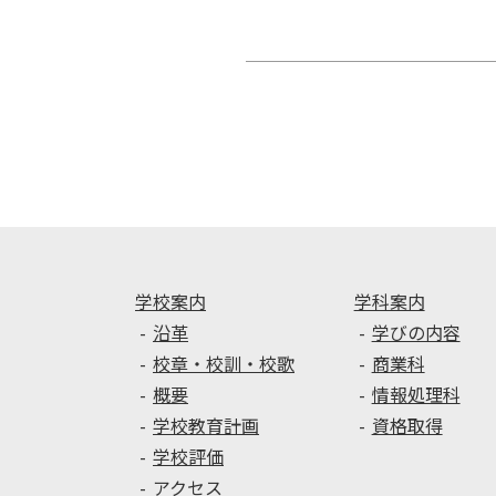
投
稿
ナ
ビ
ゲ
ー
シ
ョ
ン
学校案内
学科案内
沿革
学びの内容
校章・校訓・校歌
商業科
概要
情報処理科
学校教育計画
資格取得
学校評価
アクセス