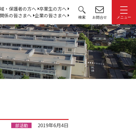
サ
域・保護者の方へ
卒業生の方へ
関係の皆さまへ
企業の皆さまへ
イ
お問合せ
検索
メニュー
ト
内
検
索:
2019年6月4日
部活動