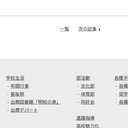
一覧
次の記事
：
生
徒
総
会・
家
庭
ク
学校生活
部活動
各種
ラ
年間行事
文化部
各
ブ
斐桜祭
体育部
奨
総
出商図書館「明知の泉」
同好会
各
会・
出商デパート
高
進路指導
校
県
高校魅力化