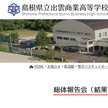
このページの本文へ
こ
HOME
>
お知らせ
>
部活動
>
男子バスケットボー
の
ペ
ー
ジ
総体報告会（結果
の
位
置: