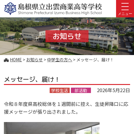
このページの本文へ
メニュー
お知らせ
こ
HOME
>
お知らせ
>
中学生の方へ
>
メッセージ、届け！
の
ペ
メッセージ、届け！
ー
ジ
2026年5月22日
学校生活
部活動
の
位
令和８年度県高校総体を１週間前に控え、生徒昇降口に応
置:
援メッセージが張り出されました。