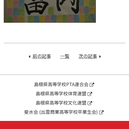
投
稿
前の記事
：
一覧
次の記事
：
ナ
生
保
ビ
徒
護
ゲ
総
者
ー
会・
の
島根県高等学校PTA連合会
シ
県
た
島根県高等学校体育連盟
ョ
総
め
ン
島根県高等学校文化連盟
体
の
壮
出
斐水会 (出雲商業高等学校卒業生会)
行
雲
式
市