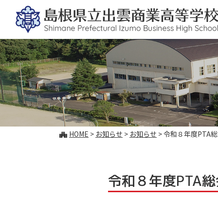
このページの本文へ
こ
HOME
>
お知らせ
>
お知らせ
>
令和８年度PTA
の
ペ
ー
ジ
令和８年度PTA
の
位
置: