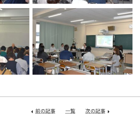
前の記事
：
一覧
次の記事
：
情
心
報
の
モ
栄