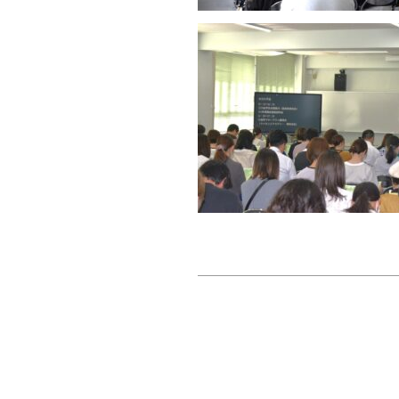
投
稿
ナ
ビ
ゲ
ー