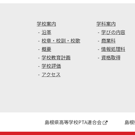
シ
ョ
ン
学校案内
学科案内
沿革
学びの内容
校章・校訓・校歌
商業科
概要
情報処理科
学校教育計画
資格取得
学校評価
アクセス
島根県高等学校PTA連合会
島根