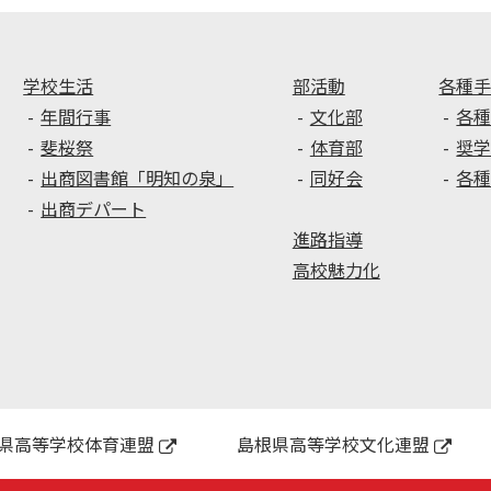
ラ
養
ル
講
教
座
育
（い
学校生活
部活動
各種
講
じ
年間行事
文化部
各
演
め
斐桜祭
体育部
奨
会
防
出商図書館「明知の泉」
同好会
各
を
止
出商デパート
実
講
進路指導
施
座）
し
を
高校魅力化
ま
実
し
施
た
し
ま
し
た
県高等学校体育連盟
島根県高等学校文化連盟