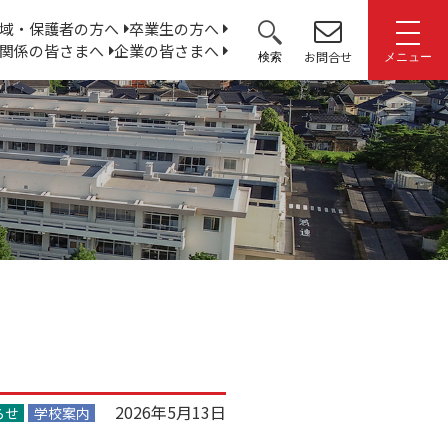
サ
域・保護者の方へ
卒業生の方へ
関係の皆さまへ
企業の皆さまへ
イ
お問合せ
検索
メニュー
ト
内
検
索:
2026年5月13日
らせ
学校案内