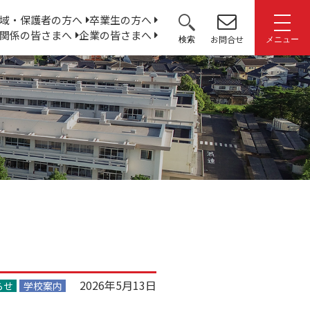
サ
域・保護者の方へ
卒業生の方へ
関係の皆さまへ
企業の皆さまへ
イ
お問合せ
検索
メニュー
ト
内
検
索:
2026年5月13日
らせ
学校案内