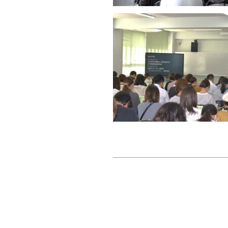
投
稿
ナ
ビ
ゲ
ー