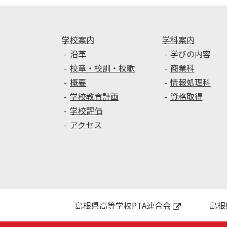
シ
ョ
ン
学校案内
学科案内
沿革
学びの内容
校章・校訓・校歌
商業科
概要
情報処理科
学校教育計画
資格取得
学校評価
アクセス
島根県高等学校PTA連合会
島根