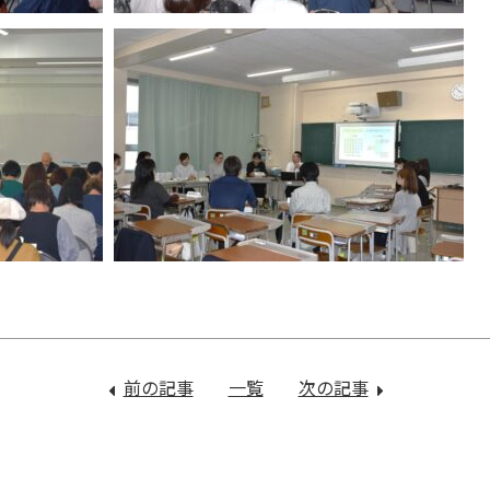
前の記事
：
一覧
次の記事
：
山
心
本
の
達
栄