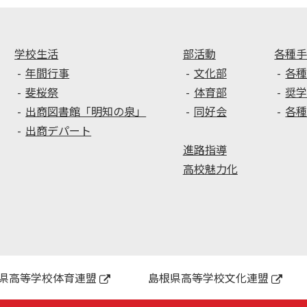
人
養
さ
講
ん
座
ク
（い
学校生活
部活動
各種
リ
じ
年間行事
文化部
各
ニ
め
斐桜祭
体育部
奨
ッ
防
出商図書館「明知の泉」
同好会
各
ク
止
出商デパート
講
進路指導
座）
を
高校魅力化
実
施
し
ま
し
た
県高等学校体育連盟
島根県高等学校文化連盟