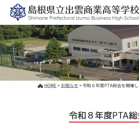
このページの本文へ
こ
HOME
>
お知らせ
>
令和８年度PTA総会を開催
の
ペ
ー
ジ
令和８年度PTA
の
位
置: