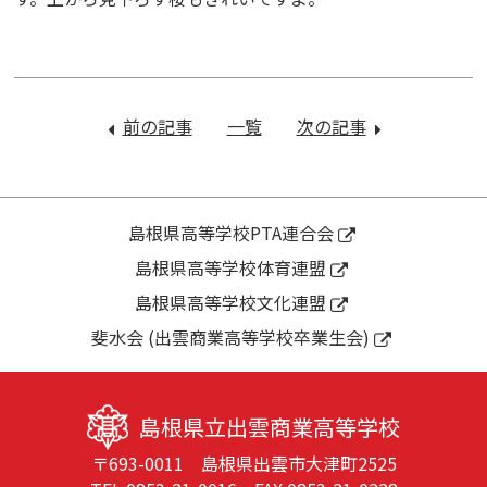
投
稿
前の記事
：
一覧
次の記事
：
ナ
明
桜、
ビ
日
満
ゲ
は
開
ー
終
島根県高等学校PTA連合会
シ
業
島根県高等学校体育連盟
ョ
式、
ン
島根県高等学校文化連盟
離
退
斐水会 (出雲商業高等学校卒業生会)
任
式
島根県立出雲商業高等学校
〒693-0011 島根県出雲市大津町2525