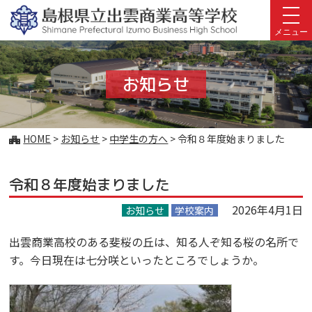
このページの本文へ
メニュー
お知らせ
こ
HOME
>
お知らせ
>
中学生の方へ
>
令和８年度始まりました
の
ペ
令和８年度始まりました
ー
ジ
2026年4月1日
お知らせ
学校案内
の
位
出雲商業高校のある斐桜の丘は、知る人ぞ知る桜の名所で
置:
す。今日現在は七分咲といったところでしょうか。