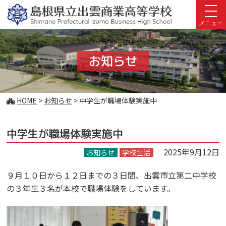
このページの本文へ
メニュー
お知らせ
こ
HOME
>
お知らせ
>
中学生が職場体験実施中
の
ペ
中学生が職場体験実施中
ー
ジ
2025年9月12日
お知らせ
学校生活
の
位
９月１０日から１２日までの３日間、出雲市立第二中学校
置:
の３年生３名が本校で職場体験をしています。