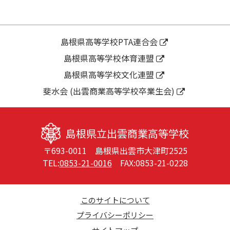
第
令
ビ
２
和
ゲ
０
８
ー
回
年
島根県高等学校PTA連合会
シ
出
度
島根県高等学校体育連盟
ョ
商
入
ン
島根県高等学校文化連盟
デ
学
パ
生
斐水会 (出雲商業高等学校卒業生会)
ー
対
ト
象
に
学
島根県立出雲商業高等学校
む
校
〒693-0011 島根県出雲市大津町2525
け
説
TEL:
0853-21-0016
FAX:0853-21-0228
て
明
会
に
つ
このサイトについて
い
プライバシーポリシー
て