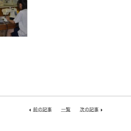
前の記事
：
一覧
次の記事
：
学
学
園
園
祭
祭