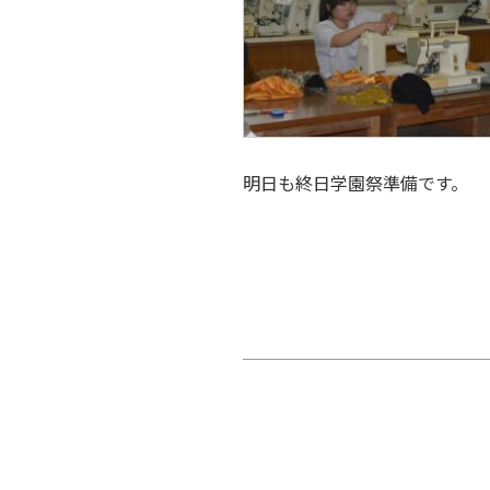
明日も終日学園祭準備です。
投
稿
ナ
ビ
ゲ