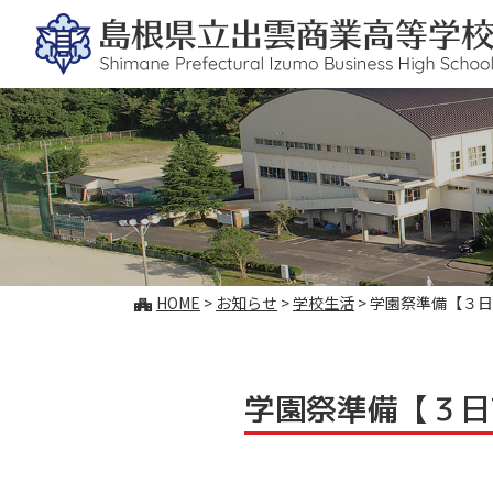
このページの本文へ
こ
HOME
>
お知らせ
>
学校生活
>
学園祭準備【３日
の
ペ
ー
ジ
学園祭準備【３日
の
位
置: