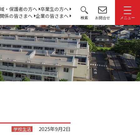
サ
域・保護者の方へ
卒業生の方へ
関係の皆さまへ
企業の皆さまへ
イ
お問合せ
検索
メニュー
ト
内
検
索:
2025年9月2日
学校生活