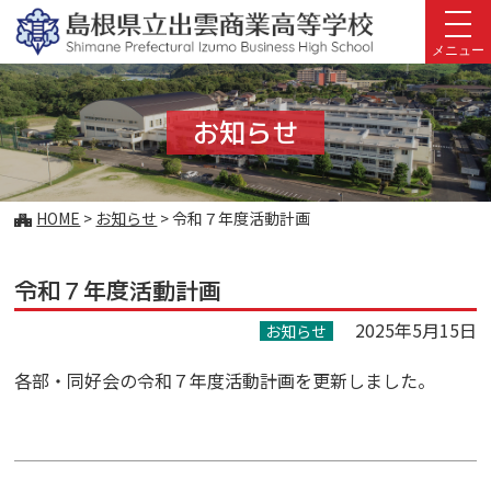
このページの本文へ
メニュー
お知らせ
こ
HOME
>
お知らせ
>
令和７年度活動計画
の
ペ
令和７年度活動計画
ー
ジ
2025年5月15日
お知らせ
の
位
各部・同好会の令和７年度活動計画を更新しました。
置:
投