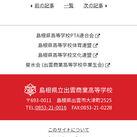
稿
前の記事
：
一覧
次の記事
：
ナ
令
令
ビ
和
和
ゲ
６
７
ー
年
年
島根県高等学校PTA連合会
シ
度
度
島根県高等学校体育連盟
ョ
学
生
ン
島根県高等学校文化連盟
校
徒
評
総
斐水会 (出雲商業高等学校卒業生会)
価
会、
の
県
結
総
島根県立出雲商業高等学校
果
体
〒693-0011 島根県出雲市大津町2525
壮
TEL:
0853-21-0016
FAX:0853-21-0228
行
式
このサイトについて