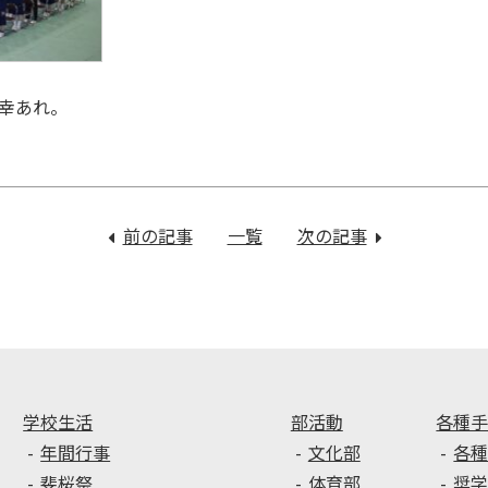
幸あれ。
前の記事
：
一覧
次の記事
：
令
キ
和
ャ
6
リ
年
ア・
度
プ
卒
ラ
業
ニ
学校生活
部活動
各種
式
ン
年間行事
文化部
各
前
グ
斐桜祭
体育部
奨