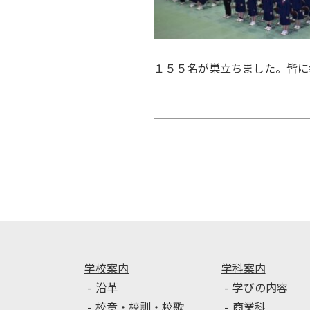
１５５名が巣立ちました。皆に
投
稿
ナ
ビ
ゲ
ー
シ
ョ
ン
学校案内
学科案内
沿革
学びの内容
校章・校訓・校歌
商業科