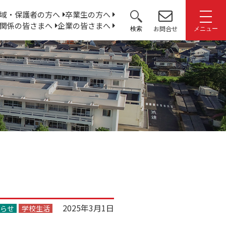
サ
域・保護者の方へ
卒業生の方へ
関係の皆さまへ
企業の皆さまへ
イ
お問合せ
検索
メニュー
ト
内
検
索:
2025年3月1日
らせ
学校生活