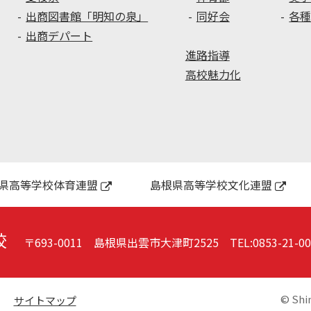
日
講
出商図書館「明知の泉」
同好会
各
座
出商デパート
進路指導
高校魅力化
県高等学校体育連盟
島根県高等学校文化連盟
校
〒693-0011 島根県出雲市大津町2525
TEL:
0853-21-0
© Shi
サイトマップ