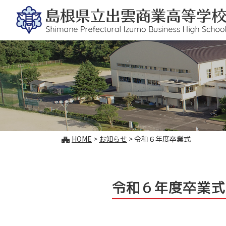
このページの本文へ
こ
HOME
>
お知らせ
>
令和６年度卒業式
の
ペ
ー
ジ
令和６年度卒業式
の
位
置: