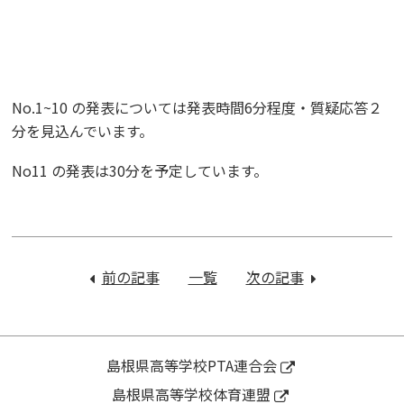
No.1~10 の発表については発表時間6分程度・質疑応答２
分を見込んでいます。
No11 の発表は30分を予定しています。
投
稿
前の記事
：
一覧
次の記事
：
ナ
Ｃ
令
ビ
Ｇ・
和
ゲ
Ｖ
６
ー
Ｆ
年
島根県高等学校PTA連合会
シ
Ｘ
度
島根県高等学校体育連盟
ョ