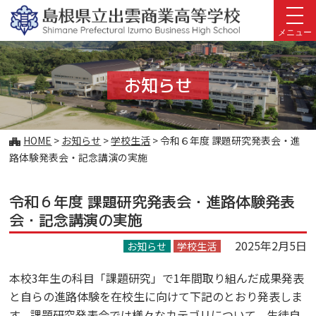
このページの本文へ
メニュー
お知らせ
こ
HOME
>
お知らせ
>
学校生活
>
令和６年度 課題研究発表会・進
の
路体験発表会・記念講演の実施
ペ
ー
令和６年度 課題研究発表会・進路体験発表
ジ
の
会・記念講演の実施
位
2025年2月5日
置:
お知らせ
学校生活
本校3年生の科目「課題研究」で1年間取り組んだ成果発表
と自らの進路体験を在校生に向けて下記のとおり発表しま
す。課題研究発表会では様々なカテゴリについて、生徒自