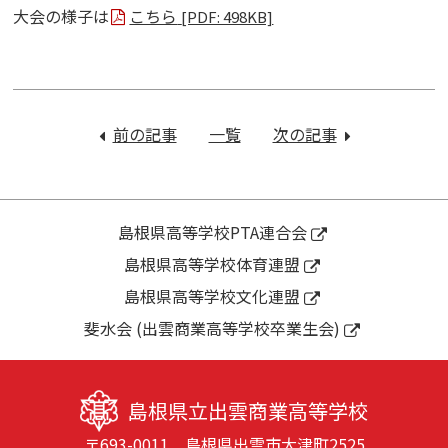
大会の様子は
こちら
[PDF: 498KB]
投
稿
前の記事
：
一覧
次の記事
：
ナ
２
２
ビ
学
学
ゲ
期
期
ー
球
終
島根県高等学校PTA連合会
シ
技
業
島根県高等学校体育連盟
ョ
大
式
ン
島根県高等学校文化連盟
会
を
斐水会 (出雲商業高等学校卒業生会)
行
い
ま
島根県立出雲商業高等学校
し
〒693-0011 島根県出雲市大津町2525
た