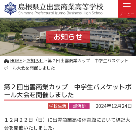
このページの本文へ
メニュー
お知らせ
こ
HOME
>
お知らせ
>
第２回出雲商業カップ 中学生バスケット
の
ボール大会を開催しました
ペ
ー
第２回出雲商業カップ 中学生バスケットボ
ジ
の
ール大会を開催しました
位
2024年12月24日
置:
学校生活
部活動
１２月２２日（日）に出雲商業高校体育館において標記大
会を開催いたしました。