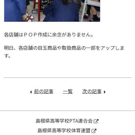
各店舗はＰＯＰ作成に余念がありません。
明日、各店舗の目玉商品や取扱商品の一部をアップしま
す。
投
稿
前の記事
：
一覧
次の記事
：
ナ
令
出
ビ
和
商
ゲ
7
デ
ー
年
パ
島根県高等学校PTA連合会
シ
度
ー
島根県高等学校体育連盟
ョ
か
ト