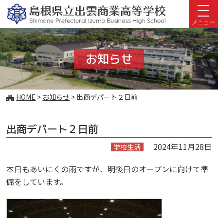
このページの本文へ
メニュー
お知らせ
こ
HOME
>
お知らせ
>
出商デパート２日前
の
ペ
出商デパート２日前
ー
ジ
2024年11月28日
学校生活
の
位
本日もあいにくの雨ですが、明後日のオープンに向けて準
置:
備をしています。