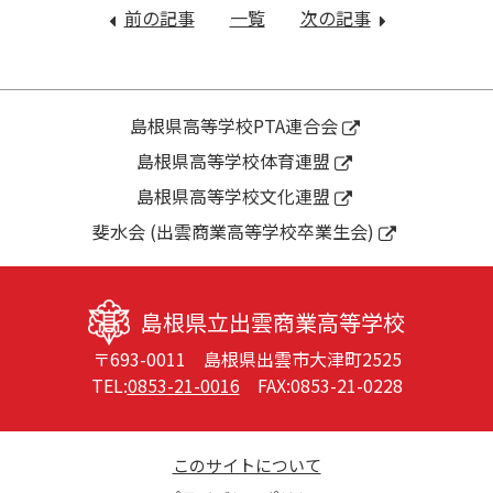
稿
前の記事
：
一覧
次の記事
：
ナ
２
昨
ビ
学
日
ゲ
期
か
ー
始
ら
島根県高等学校PTA連合会
シ
業
終
島根県高等学校体育連盟
ョ
式、
日
ン
島根県高等学校文化連盟
大
斐
会
桜
斐水会 (出雲商業高等学校卒業生会)
結
祭
果
準
報
備
島根県立出雲商業高等学校
告
が
〒693-0011 島根県出雲市大津町2525
会、
始
TEL:
0853-21-0016
FAX:0853-21-0228
表
ま
彰
り
式
ま
し
このサイトについて
た