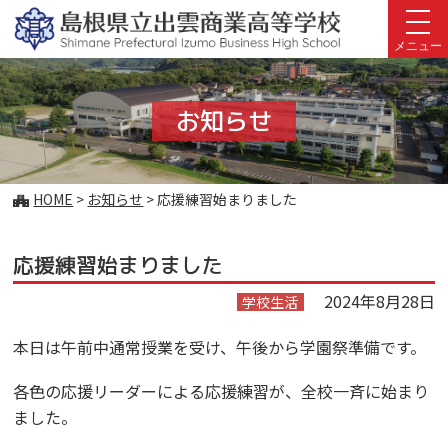
このページの本文へ
メニュー
お知らせ
こ
HOME
>
お知らせ
>
応援練習始まりました
の
ペ
応援練習始まりました
ー
ジ
2024年8月28日
学校生活
の
位
本日は午前中通常授業を受け、午後から学園祭準備です。
置:
各色の応援リーダーによる応援練習が、全校一斉に始まり
ました。