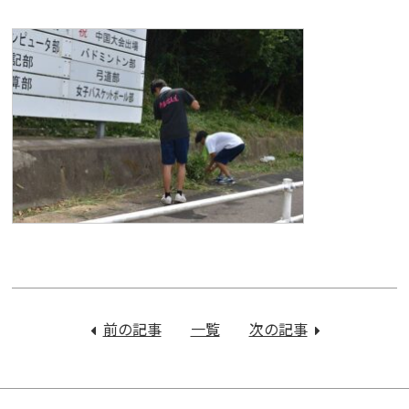
投
稿
前の記事
：
一覧
次の記事
：
ナ
実
２
ビ
り
学
ゲ
の
期
ー