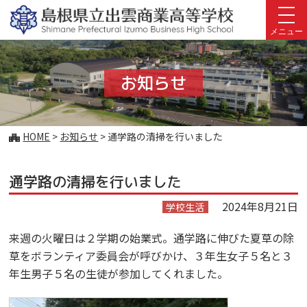
このページの本文へ
メニュー
お知らせ
こ
HOME
>
お知らせ
>
通学路の清掃を行いました
の
ペ
通学路の清掃を行いました
ー
ジ
2024年8月21日
学校生活
の
位
来週の火曜日は２学期の始業式。通学路に伸びた夏草の除
置:
草をボランティア委員会が呼びかけ、３年生女子５名と３
年生男子５名の生徒が参加してくれました。