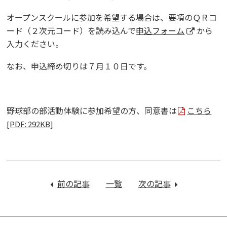
オープンスクールに参加を希望する場合は、要項のＱＲコ
ード（２次元コード）を読み込んで
申込フォーム
から
入力ください。
なお、申込締め切りは７月１０日です。
野球部の部活動体験に参加希望の方、同意書は
こちら
[PDF: 292KB]
投
稿
前の記事
：
一覧
次の記事
：
ナ
保
令
ビ
護
和
ゲ
者
７