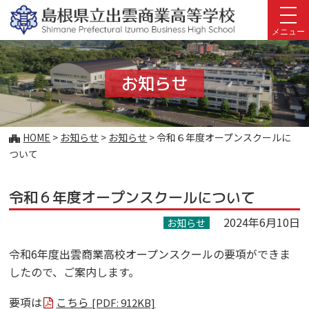
このページの本文へ
メニュー
お知らせ
こ
HOME
>
お知らせ
>
お知らせ
>
令和６年度オープンスクールに
の
ついて
ペ
ー
令和６年度オープンスクールについて
ジ
の
2024年6月10日
お知らせ
位
置:
令和6年度出雲商業高校オープンスクールの要項ができま
したので、ご案内します。
要項は
こちら
[PDF: 912KB]