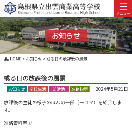
このページの本文へ
メニュー
お知らせ
こ
HOME
>
お知らせ
>
或る日の放課後の風景
の
ペ
或る日の放課後の風景
ー
ジ
2024年5月21日
お知らせ
学校生活
部活動
進路指導
の
位
放課後の生徒の様子のほんの一部（一コマ）を紹介しま
置:
す。
進路資料室で