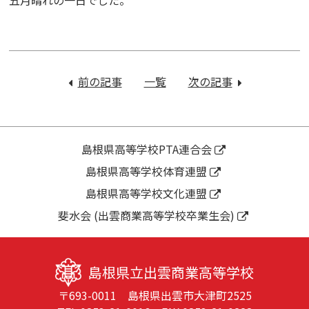
投
稿
前の記事
：
一覧
次の記事
：
ナ
総
マ
ビ
体
ー
ゲ
前
チ
ー
の
ン
島根県高等学校PTA連合会
シ
練
グ
島根県高等学校体育連盟
ョ
習
の
ン
島根県高等学校文化連盟
風
練
景
習
斐水会 (出雲商業高等学校卒業生会)
も
始
ま
島根県立出雲商業高等学校
っ
〒693-0011 島根県出雲市大津町2525
て