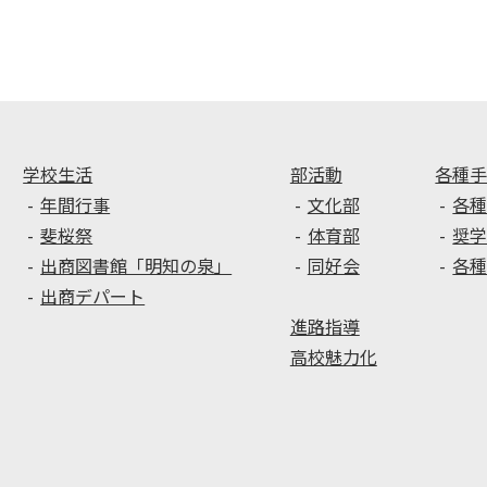
昼
文
休
部
み
科
の
学
一
省
コ
「高
マ
等
学校生活
部活動
各種
学
年間行事
文化部
各
校
斐桜祭
体育部
奨
DX
出商図書館「明知の泉」
同好会
各
加
出商デパート
速
進路指導
化
推
高校魅力化
進
事
業
（DX
ハ