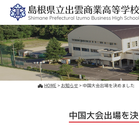
このページの本文へ
こ
HOME
>
お知らせ
>
中国大会出場を決めました
の
ペ
ー
ジ
中国大会出場を決
の
位
置: