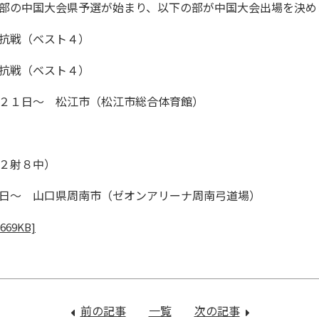
部の中国大会県予選が始まり、以下の部が中国大会出場を決め
抗戦（ベスト４）
ベスト４）
 松江市（松江市総合体育館）
射８中）
山口県周南市（ゼオンアリーナ周南弓道場）
 669KB]
前の記事
：
一覧
次の記事
：