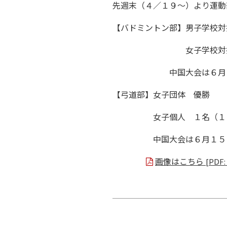
先週末（４／１９～）より運動
【バドミントン部】男子学校対
女子学校対抗戦（
中国大会は６月２１日～
【弓道部】女子団体 優勝
女子個人 １名（１２
中国大会は６月１５日～ 
画像はこちら
[PDF:
投
稿