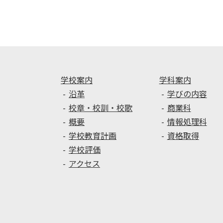
ナ
ビ
ゲ
ー
シ
ョ
ン
学校案内
学科案内
沿革
学びの内容
校章・校訓・校歌
商業科
概要
情報処理科
学校教育計画
資格取得
学校評価
アクセス