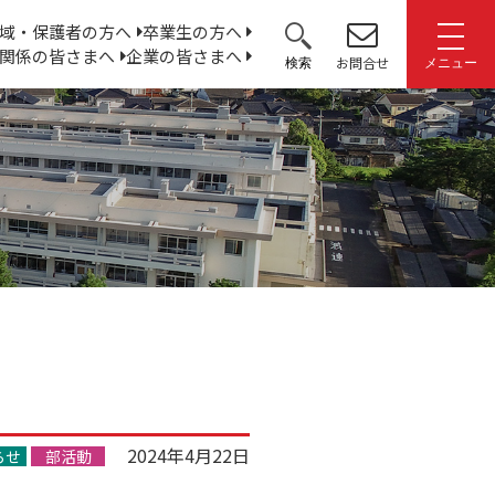
サ
域・保護者の方へ
卒業生の方へ
関係の皆さまへ
企業の皆さまへ
イ
お問合せ
検索
メニュー
ト
内
検
索:
2024年4月22日
らせ
部活動