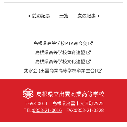
投
稿
前の記事
：
一覧
次の記事
：
ナ
令
令
ビ
和
和
ゲ
６
６
ー
年
年
島根県高等学校PTA連合会
シ
度
度
島根県高等学校体育連盟
ョ
着
年
ン
島根県高等学校文化連盟
任
間
式・
行
斐水会 (出雲商業高等学校卒業生会)
始
事
業
予
式
定
島根県立出雲商業高等学校
を
〒693-0011 島根県出雲市大津町2525
ア
TEL:
0853-21-0016
FAX:0853-21-0228
ッ
プ
し