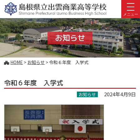
このページの本文へ
メニュー
お知らせ
こ
HOME
>
お知らせ
>
令和６年度 入学式
の
ペ
令和６年度 入学式
ー
ジ
2024年4月9日
お知らせ
の
位
置: