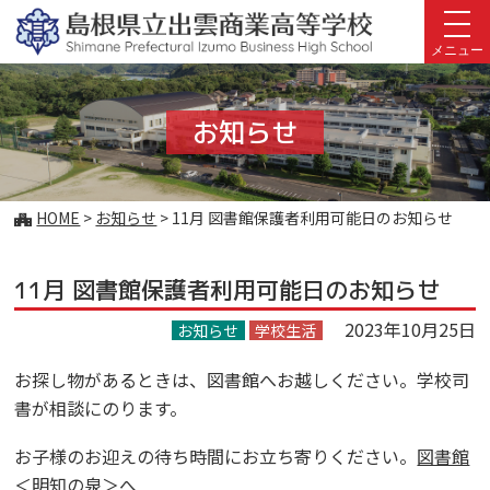
このページの本文へ
メニュー
お知らせ
こ
HOME
>
お知らせ
>
11月 図書館保護者利用可能日のお知らせ
の
ペ
11月 図書館保護者利用可能日のお知らせ
ー
ジ
2023年10月25日
お知らせ
学校生活
の
位
お探し物があるときは、図書館へお越しください。学校司
置:
書が相談にのります。
お子様のお迎えの待ち時間にお立ち寄りください。
図書館
＜明知の泉＞へ