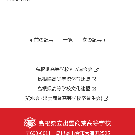
投
稿
前の記事
：
一覧
次の記事
：
ナ
図
２
ビ
書
年
ゲ
館
生
ー
活
進
島根県高等学校PTA連合会
シ
用
路
島根県高等学校体育連盟
ョ
授
別
ン
島根県高等学校文化連盟
業
集
（３
会
斐水会 (出雲商業高等学校卒業生会)
年
生）
島根県立出雲商業高等学校
〒693-0011 島根県出雲市大津町2525