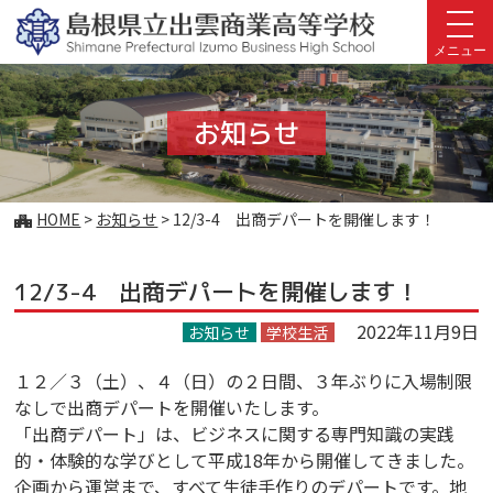
このページの本文へ
メニュー
お知らせ
こ
HOME
>
お知らせ
>
12/3-4 出商デパートを開催します！
の
ペ
12/3-4 出商デパートを開催します！
ー
ジ
2022年11月9日
お知らせ
学校生活
の
位
１２／３（土）、４（日）の２日間、３年ぶりに入場制限
置:
なしで出商デパートを開催いたします。
「出商デパート」は、ビジネスに関する専門知識の実践
的・体験的な学びとして平成18年から開催してきました。
企画から運営まで、すべて生徒手作りのデパートです。地