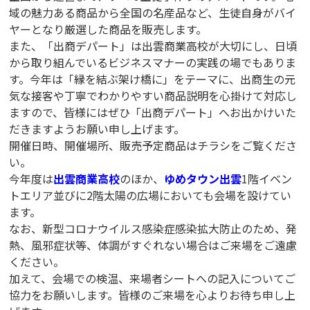
域の魅力ある商品から全国の名産品など、生徒自身がバイ
ヤーとなり厳選した商品を販売します。
また、「出商デパート」は出雲商業高校が大切にし、日頃
から取り組んでいるビジネスマナーの実践の場でもありま
す。今年は「縁を結ぶ架け橋に」をテーマに、出商生の元
気な接客や丁寧でわかりやすい商品説明を心掛けて対応し
ますので、皆様にはぜひ「出商デパート」へお出かけいた
だきますようお願い申し上げます。
開催日時、開催場所、販売予定商品はチラシをご覧くださ
い。
今年度は
出雲商業高校
のほか、
ゆめタウン出雲
1階イベン
トエリア並びに2階太陽の広場においても会場を設けてい
ます。
なお、新型コロナウイルス感染症感染拡大防止のため、発
熱、風邪症状等、体調がすぐれない場合はご来場をご遠慮
ください。
加えて、会場での検温、来場者シートへの記入についてご
協力をお願いします。皆様のご来場を心よりお待ち申し上