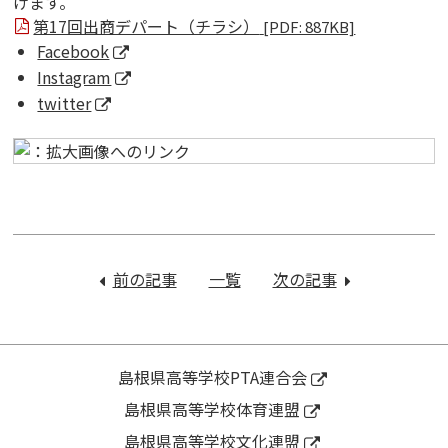
げます。
第17回出商デパート（チラシ）
[PDF: 887KB]
Facebook
Instagram
twitter
投
稿
前の記事
：
一覧
次の記事
：
ナ
令
１
ビ
和
年
ゲ
4
生
ー
年
「進
島根県高等学校PTA連合会
シ
度
路
島根県高等学校体育連盟
ョ
11
学
ン
島根県高等学校文化連盟
月
習」