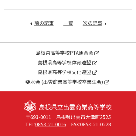
投
稿
前の記事
：
一覧
次の記事
：
ナ
令
1
ビ
和
年
ゲ
４
生
ー
年
図
島根県高等学校PTA連合会
シ
度
書
島根県高等学校体育連盟
ョ
入
館
ン
島根県高等学校文化連盟
学
「明
式
知
斐水会 (出雲商業高等学校卒業生会)
の
泉」
オ
島根県立出雲商業高等学校
リ
〒693-0011 島根県出雲市大津町2525
エ
TEL:
0853-21-0016
FAX:0853-21-0228
ン
テ