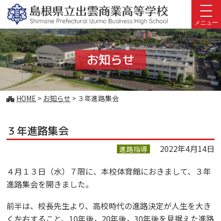
このページの本文へ
メニュー
お知らせ
こ
HOME
>
お知らせ
>
３年進路集会
の
ペ
３年進路集会
ー
ジ
2022年4月14日
進路指導
の
位
４月１３日（水）７限に、本校体育館におきまして、３年
置:
進路集会を開きました。
前半は、校長先生より、高校時代の進路決定が人生を大き
く左右すること、10年後，20年後，30年後を見据えた進路