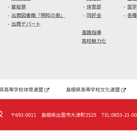
き
を
斐桜祭
体育部
奨
方
開
出商図書館「明知の泉」
同好会
各
講
催
出商デパート
座
し
進路指導
を
ま
実
し
高校魅力化
施
た
し
ま
し
た
県高等学校体育連盟
島根県高等学校文化連盟
校
〒693-0011 島根県出雲市大津町2525
TEL:
0853-21-0