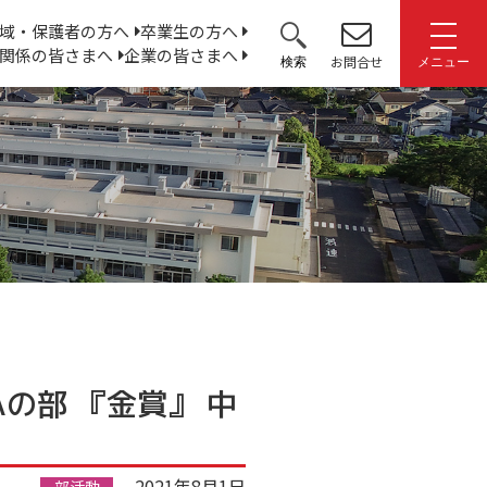
サ
域・保護者の方へ
卒業生の方へ
関係の皆さまへ
企業の皆さまへ
イ
お問合せ
検索
メニュー
ト
内
検
索:
の部 『金賞』 中
2021年8月1日