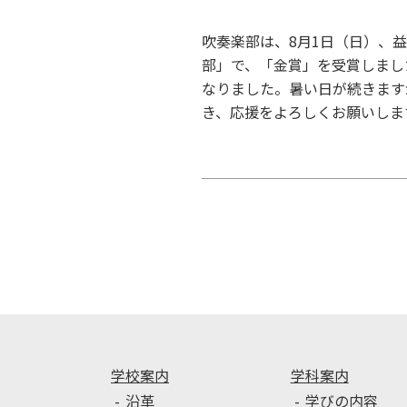
吹奏楽部は、8月1日（日）、
部」で、「金賞」を受賞しまし
なりました。暑い日が続きます
き、応援をよろしくお願いしま
投
稿
ナ
ビ
ゲ
ー
シ
ョ
ン
学校案内
学科案内
沿革
学びの内容