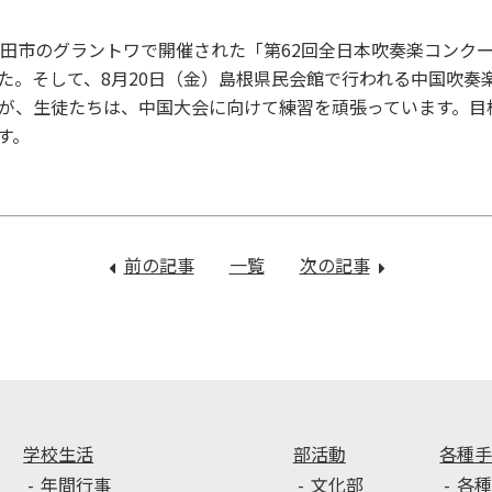
益田市のグラントワで開催された「第62回全日本吹奏楽コンク
た。そして、8月20日（金）島根県民会館で行われる中国吹奏
が、生徒たちは、中国大会に向けて練習を頑張っています。目
す。
前の記事
：
一覧
次の記事
：
３
オ
年
ー
生
プ
履
ン･
歴
ス
書
ク
の
ー
学校生活
部活動
各種
書
ル
年間行事
文化部
各