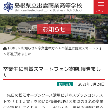
このページの本文へ
メニュー
お知らせ
こ
HOME
>
お知らせ
>
卒業生の方へ
>
卒業生に副賞スマートフォ
の
ン寄贈,頂きました
ペ
ー
卒業生に副賞スマートフォン寄贈,頂きまし
ジ
の
た
位
2021年3月24日
置:
お知らせ
先日の松江オープンソース活用ビジネスプランコンテス
トで「ＩＩＪ賞」を頂いた情報処理科３年時の３名の卒業
生が来校してくれました。「ぜひとも、後輩の授業に役立