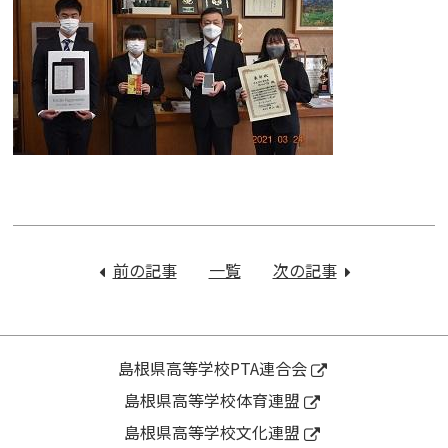
投
稿
前の記事
：
一覧
次の記事
：
ナ
R3
令
ビ
課
和
ゲ
題
2
ー
研
年
島根県高等学校PTA連合会
シ
究
度
島根県高等学校体育連盟
ョ
商
学
ン
島根県高等学校文化連盟
品
校