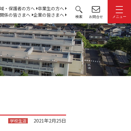
サ
域・保護者の方へ
卒業生の方へ
関係の皆さまへ
企業の皆さまへ
イ
お問合せ
検索
メニュー
ト
内
検
索:
2021年2月25日
学校生活