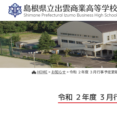
このページの本文へ
こ
HOME
>
お知らせ
>
令和 ２年度 ３月行事予定更
の
ペ
ー
ジ
令和 ２年度 ３
の
位
置: