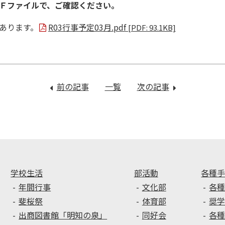
Ｆファイルで、ご確認ください。
あります。
R03行事予定03月.pdf
[PDF: 93.1KB]
前の記事
：
一覧
次の記事
：
２
令
月
和
１
２
７
年
日
度
（水）
卒
午
業
学校生活
部活動
各種
後
式
年間行事
文化部
各
の
予
斐桜祭
体育部
奨
授
行・
出商図書館「明知の泉」
同好会
各
業
各