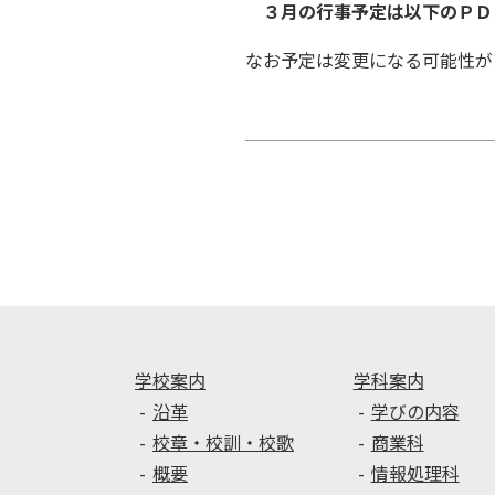
３
月の行事予定は以下のＰＤ
なお予定は変更になる可能性が
投
稿
ナ
ビ
ゲ
ー
シ
ョ
ン
学校案内
学科案内
沿革
学びの内容
校章・校訓・校歌
商業科
概要
情報処理科