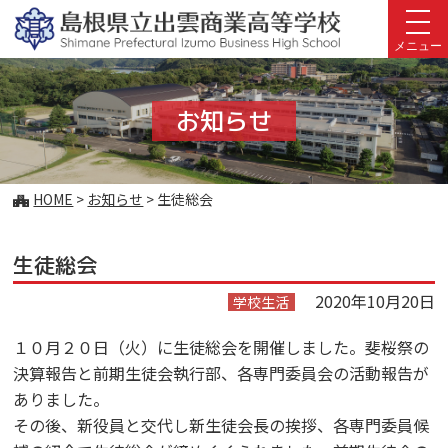
このページの本文へ
メニュー
お知らせ
こ
HOME
>
お知らせ
>
生徒総会
の
ペ
生徒総会
ー
ジ
2020年10月20日
学校生活
の
位
１０月２０日（火）に生徒総会を開催しました。斐桜祭の
置:
決算報告と前期生徒会執行部、各専門委員会の活動報告が
ありました。
その後、新役員と交代し新生徒会長の挨拶、各専門委員候