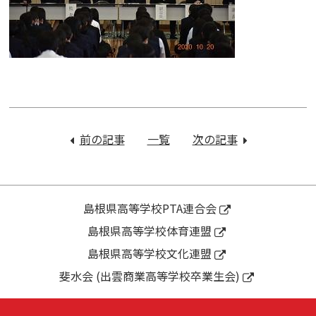
投
稿
前の記事
：
一覧
次の記事
：
ナ
珠
２
ビ
算
年
ゲ
ワ
生
ー
ー
『小
島根県高等学校PTA連合会
シ
プ
論
島根県高等学校体育連盟
ョ
ロ
文
ン
島根県高等学校文化連盟
コ
講
ン
演
斐水会 (出雲商業高等学校卒業生会)
ピ
会』
ュ