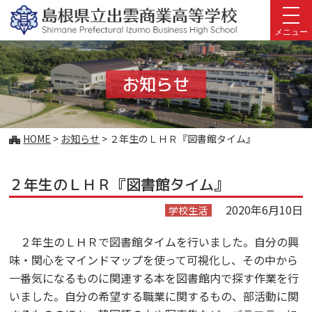
このページの本文へ
メニュー
お知らせ
こ
HOME
>
お知らせ
>
２年生のＬＨＲ『図書館タイム』
の
ペ
２年生のＬＨＲ『図書館タイム』
ー
ジ
2020年6月10日
学校生活
の
位
２年生のＬＨＲで図書館タイムを行いました。自分の興
置:
味・関心をマインドマップを使って可視化し、その中から
一番気になるものに関連する本を図書館内で探す作業を行
いました。自分の希望する職業に関するもの、部活動に関