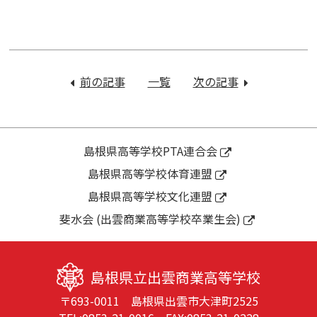
投
稿
前の記事
：
一覧
次の記事
：
ナ
３
Ｌ
ビ
年
Ｈ
ゲ
生
Ｒ
ー
保
で
島根県高等学校PTA連合会
シ
護
の
島根県高等学校体育連盟
ョ
者
進
ン
島根県高等学校文化連盟
進
路
路
集
斐水会 (出雲商業高等学校卒業生会)
説
会
明
会
島根県立出雲商業高等学校
に
〒693-0011 島根県出雲市大津町2525
つ