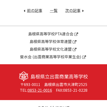
投
稿
前の記事
：
一覧
次の記事
：
ナ
新
令
ビ
型
和
ゲ
コ
元
ー
ロ
年
島根県高等学校PTA連合会
シ
ナ
度
島根県高等学校体育連盟
ョ
ウ
学
ン
島根県高等学校文化連盟
イ
校
ル
評
斐水会 (出雲商業高等学校卒業生会)
ス
価
感
報
染
告
島根県立出雲商業高等学校
症
〒693-0011 島根県出雲市大津町2525
対
TEL:
0853-21-0016
FAX:0853-21-0228
策
の
た