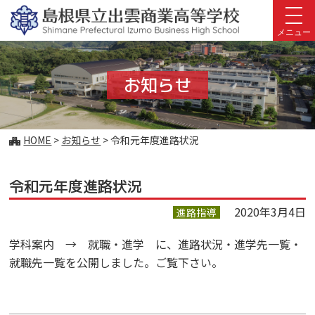
このページの本文へ
メニュー
お知らせ
こ
HOME
>
お知らせ
>
令和元年度進路状況
の
ペ
令和元年度進路状況
ー
ジ
2020年3月4日
進路指導
の
位
学科案内 → 就職・進学 に、進路状況・進学先一覧・
置:
就職先一覧を公開しました。ご覧下さい。