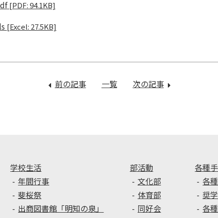
df
[PDF: 94.1KB]
s
[Excel: 27.5KB]
前の記事
：
一覧
次の記事
：
2
２
年
年
生
生
企
進
業
路
見
ガ
学
イ
学校生活
部活動
各種
ダ
年間行事
文化部
各
ン
斐桜祭
体育部
奨
ス
出商図書館「明知の泉」
同好会
各