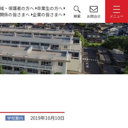
サ
域・保護者の方へ
卒業生の方へ
関係の皆さまへ
企業の皆さまへ
イ
お問合せ
検索
メニュー
ト
内
検
索:
2019年10月10日
学校案内