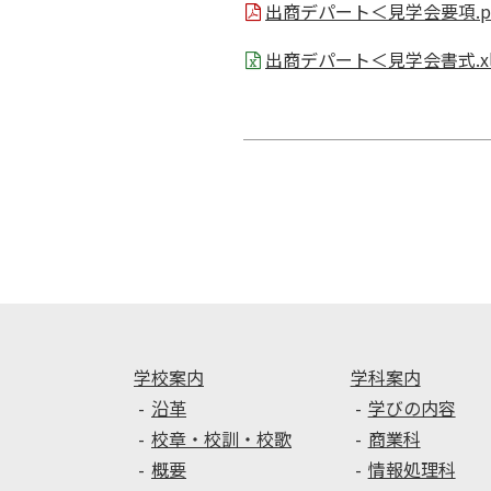
出商デパート＜見学会要項.p
出商デパート＜見学会書式.xl
投
稿
ナ
ビ
ゲ
ー
シ
ョ
ン
学校案内
学科案内
沿革
学びの内容
校章・校訓・校歌
商業科
概要
情報処理科