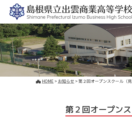
このページの本文へ
こ
HOME
>
お知らせ
>
第２回オープンスクール（見
の
ペ
ー
ジ
第２回オープンス
の
位
置: