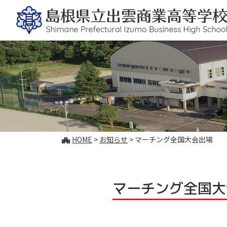
このページの本文へ
こ
HOME
>
お知らせ
>
マーチング全国大会出場
の
ペ
ー
ジ
マーチング全国大
の
位
置: