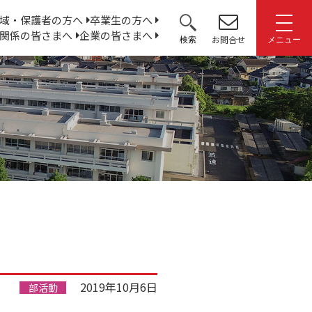
サ
域・保護者の方へ
卒業生の方へ
関係の皆さまへ
企業の皆さまへ
イ
お問合せ
検索
メニュー
ト
内
検
索:
2019年10月6日
部活動