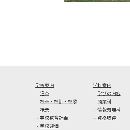
投
稿
ナ
ビ
ゲ
ー
シ
ョ
ン
学校案内
学科案内
沿革
学びの内容
校章・校訓・校歌
商業科
概要
情報処理科
学校教育計画
資格取得
学校評価