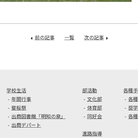
前の記事
：
一覧
次の記事
：
1
2
年
年
進
生
路
企
集
業
会
見
学
学校生活
部活動
各種
年間行事
文化部
各
斐桜祭
体育部
奨
出商図書館「明知の泉」
同好会
各
出商デパート
進路指導