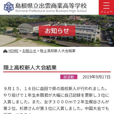
このページの本文へ
メニュー
お知らせ
こ
HOME
>
お知らせ
>
陸上高校新人大会結果
の
ペ
陸上高校新人大会結果
ー
ジ
2019年9月17日
部活動
の
位
９月１５、１６日に益田で県の高校新人が行われました。
置:
やり投げで１年生本間君が大幅に自己記録を更新し３位に
入賞しました。また、女子３０００ｍで２年生梶谷さんが
第２位、杉原さんが第３位に入賞しました。中国大会でも