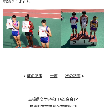
頑張ってきます。
投
稿
前の記事
：
一覧
次の記事
：
ナ
就
1
ビ
職
年
ゲ
差
進
ー
別
路
島根県高等学校PTA連合会
シ
説
集
島根県高等学校体育連盟